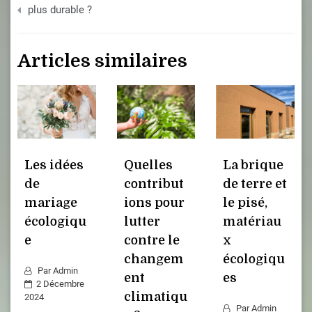
plus durable ?
l’article
Articles similaires
Les idées
Quelles
La brique
de
contribut
de terre et
mariage
ions pour
le pisé,
écologiqu
lutter
matériau
e
contre le
x
changem
écologiqu
Par
Admin
ent
es
2 Décembre
climatiqu
2024
Par
Admin