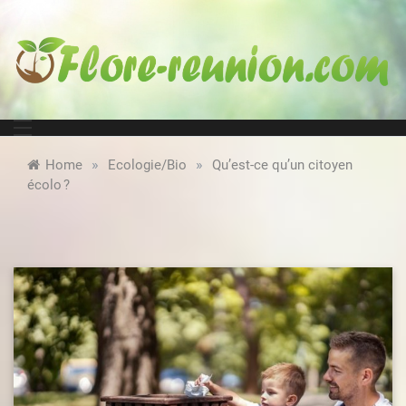
Skip
to
content
Faune, bio, potager : nos conseils !
flore-
reunion.com
»
»
Home
Ecologie/Bio
Qu’est-ce qu’un citoyen
écolo ?